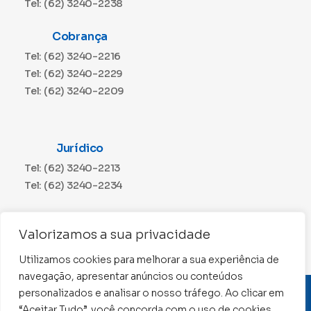
Tel: (62) 3240-2238
Cobrança
Tel: (62) 3240-2216
Tel: (62) 3240-2229
Tel: (62) 3240-2209
Jurídico
Tel: (62) 3240-2213
Tel: (62) 3240-2234
Comunicação
Valorizamos a sua privacidade
Tel: (62) 3240-2230
Utilizamos cookies para melhorar a sua experiência de
navegação, apresentar anúncios ou conteúdos
personalizados e analisar o nosso tráfego. Ao clicar em
CNPJ: 01.015.676/0001-11
“Aceitar Tudo”, você concorda com o uso de cookies.