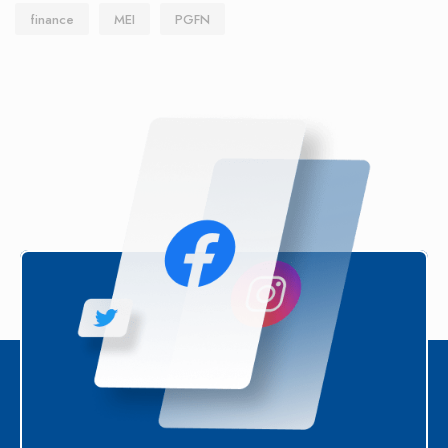
finance
MEI
PGFN