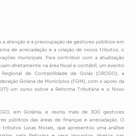
o a atenção e a preocupação de gestores públicos em
ma de arrecadação e a criação de novos tributos, o
ções municipais. Para contribuir com a atualização
atuam diretamente na área fiscal e contábil, um evento
 Regional de Contabilidade de Goiás (CRCGO), a
deração Goiana de Municípios (FGM), com o apoio da
10/11) um curso sobre a Reforma Tributária e o Novo
CGO, em Goiânia, e reuniu mais de 300 gestores
res públicos das áreas de finanças e arrecadação. O
e tributos Lucas Morais, que apresentou uma análise
razidas pela Reforma e seus impactos diretos nas