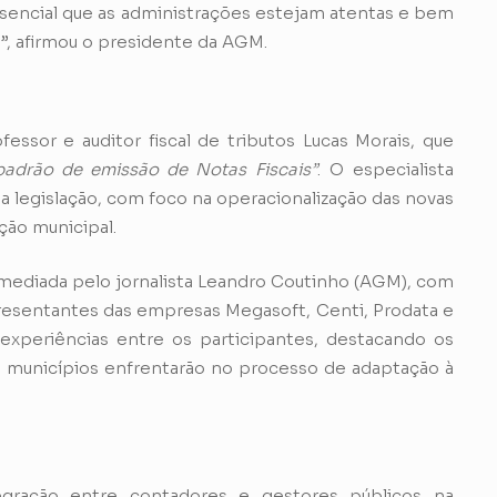
essencial que as administrações estejam atentas e bem
”, afirmou o presidente da AGM.
ssor e auditor fiscal de tributos Lucas Morais, que
padrão de emissão de Notas Fiscais”
. O especialista
la legislação, com foco na operacionalização das novas
ção municipal.
a mediada pelo jornalista Leandro Coutinho (AGM), com
presentantes das empresas Megasoft, Centi, Prodata e
xperiências entre os participantes, destacando os
s municípios enfrentarão no processo de adaptação à
egração entre contadores e gestores públicos na