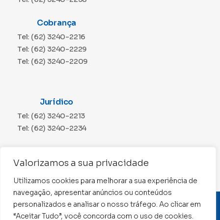
Cobrança
Tel: (62) 3240-2216
Tel: (62) 3240-2229
Tel: (62) 3240-2209
Jurídico
Tel: (62) 3240-2213
Tel: (62) 3240-2234
Comunicação
Valorizamos a sua privacidade
Tel: (62) 3240-2230
Utilizamos cookies para melhorar a sua experiência de
navegação, apresentar anúncios ou conteúdos
personalizados e analisar o nosso tráfego. Ao clicar em
CNPJ: 01.015.676/0001-11
“Aceitar Tudo”, você concorda com o uso de cookies.
Conselho Regional de Contabilidade de Goiás 2022 –