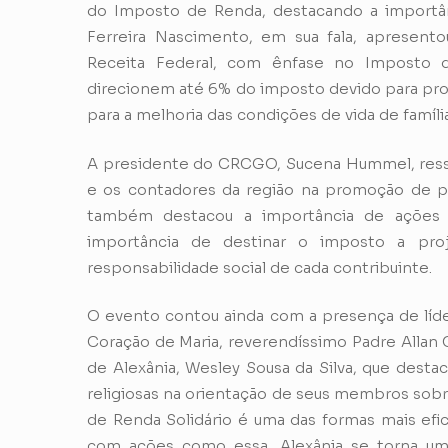
do Imposto de Renda, destacando a importânc
Ferreira Nascimento, em sua fala, apresent
Receita Federal, com ênfase no Imposto d
direcionem até 6% do imposto devido para proj
para a melhoria das condições de vida de famíli
A presidente do CRCGO, Sucena Hummel, ressalt
e os contadores da região na promoção de prát
também destacou a importância de ações c
importância de destinar o imposto a pro
responsabilidade social de cada contribuinte.
O evento contou ainda com a presença de líde
Coração de Maria, reverendíssimo Padre Allan 
de Alexânia, Wesley Sousa da Silva, que dest
religiosas na orientação de seus membros sobr
de Renda Solidário é uma das formas mais efic
com ações como essa, Alexânia se torna u