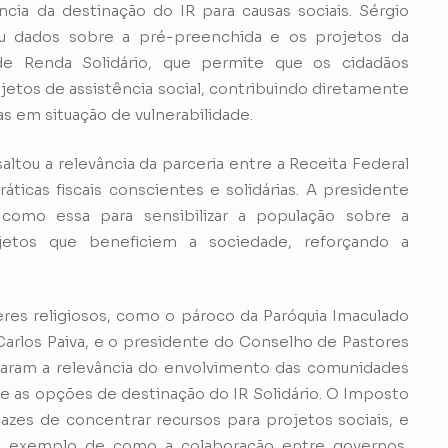
ia da destinação do IR para causas sociais. Sérgio
ou dados sobre a pré-preenchida e os projetos da
e Renda Solidário, que permite que os cidadãos
etos de assistência social, contribuindo diretamente
as em situação de vulnerabilidade.
ou a relevância da parceria entre a Receita Federal
icas fiscais conscientes e solidárias. A presidente
omo essa para sensibilizar a população sobre a
jetos que beneficiem a sociedade, reforçando a
res religiosos, como o pároco da Paróquia Imaculado
Carlos Paiva, e o presidente do Conselho de Pastores
acaram a relevância do envolvimento das comunidades
e as opções de destinação do IR Solidário. O Imposto
azes de concentrar recursos para projetos sociais, e
m exemplo de como a colaboração entre governos,