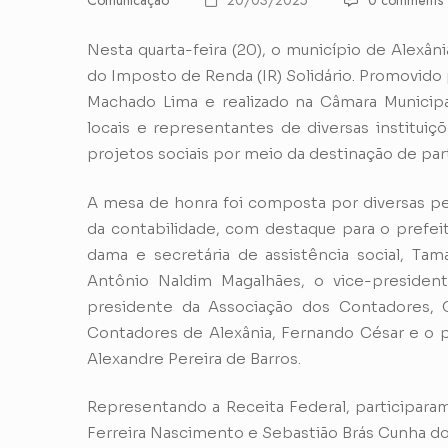
Comunicação
20/03/2025
0 comments
Nesta quarta-feira (20), o município de Alexâ
do Imposto de Renda (IR) Solidário. Promovido
Machado Lima e realizado na Câmara Municip
locais e representantes de diversas instituiç
projetos sociais por meio da destinação de part
A mesa de honra foi composta por diversas per
da contabilidade, com destaque para o prefeit
dama e secretária de assistência social, Tam
Antônio Naldim Magalhães, o vice-president
presidente da Associação dos Contadores, C
Contadores de Alexânia, Fernando César e o p
Alexandre Pereira de Barros.
Representando a Receita Federal, participaram
Ferreira Nascimento e Sebastião Brás Cunha d