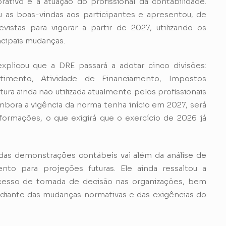
tivo e a atuação do profissional da contabilidade.
u as boas-vindas aos participantes e apresentou, de
istas para vigorar a partir de 2027, utilizando os
ncipais mudanças.
xplicou que a DRE passará a adotar cinco divisões:
stimento, Atividade de Financiamento, Impostos
ra ainda não utilizada atualmente pelos profissionais
mbora a vigência da norma tenha início em 2027, será
formações, o que exigirá que o exercício de 2026 já
das demonstrações contábeis vai além da análise de
to para projeções futuras. Ele ainda ressaltou a
ocesso de tomada de decisão nas organizações, bem
diante das mudanças normativas e das exigências do