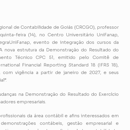
ional de Contabilidade de Goiás (CRCGO), professor
uinta-feira (14), no Centro Universitário UniFanap,
egraUniFanap, evento de integração dos cursos da
 “A nova estrutura da Demonstração do Resultado do
amento Técnico CPC 51, emitido pelo Comitê de
ational Financial Reporting Standard 18 (IFRS 18),
s, com vigência a partir de janeiro de 2027, e seus
l”.
udanças na Demonstração do Resultado do Exercício
cadores empresariais.
rofissionais da área contábil e afins interessados em
 demonstrações contábeis, gestão empresarial e