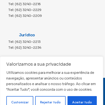
Tel: (62) 3240-2216
Tel: (62) 3240-2229
Tel: (62) 3240-2209
Jurídico
Tel: (62) 3240-2213
Tel: (62) 3240-2234
Comunicação
Valorizamos a sua privacidade
Tel: (62) 3240-2230
Utilizamos cookies para melhorar a sua experiência de
navegação, apresentar anúncios ou conteúdos
personalizados e analisar o nosso tráfego. Ao clicar em
CNPJ: 01.015.676/0001-11
“Aceitar Tudo”, você concorda com o uso de cookies.
Conselho Regional de Contabilidade de Goiás 2022 –
Todos os direitos reservados
Precisa de ajuda ?
Customizar
Rejeitar tudo
Aceitar tudo