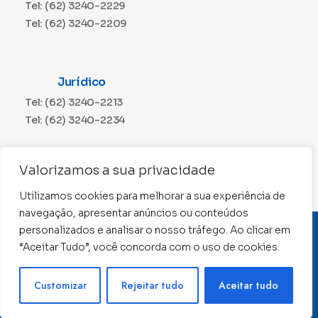
Tel: (62) 3240-2229
Tel: (62) 3240-2209
Jurídico
Tel: (62) 3240-2213
Tel: (62) 3240-2234
Comunicação
Valorizamos a sua privacidade
Tel: (62) 3240-2230
Utilizamos cookies para melhorar a sua experiência de
navegação, apresentar anúncios ou conteúdos
personalizados e analisar o nosso tráfego. Ao clicar em
CNPJ: 01.015.676/0001-11
“Aceitar Tudo”, você concorda com o uso de cookies.
Conselho Regional de Contabilidade de Goiás 2022 –
Todos os direitos reservados
Precisa de ajuda ?
Customizar
Rejeitar tudo
Aceitar tudo
Desenvolvido por: