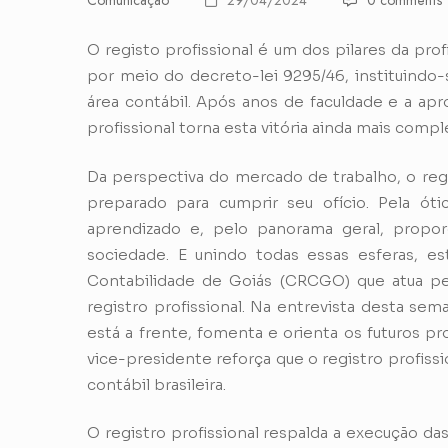
Comunicação
29/04/2024
0 comments
O registo profissional é um dos pilares da pro
por meio do decreto-lei 9295/46, instituindo-
área contábil. Após anos de faculdade e a apr
profissional torna esta vitória ainda mais complet
Da perspectiva do mercado de trabalho, o regi
preparado para cumprir seu ofício. Pela ót
aprendizado e, pelo panorama geral, propo
sociedade. E unindo todas essas esferas, e
Contabilidade de Goiás (CRCGO) que atua pe
registro profissional. Na entrevista desta sem
está a frente, fomenta e orienta os futuros pr
vice-presidente reforça que o registro profissi
contábil brasileira.
O registro profissional respalda a execução d