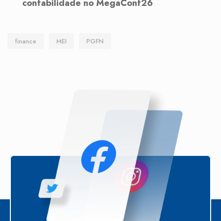
contabilidade no MegaConf26
finance
MEI
PGFN