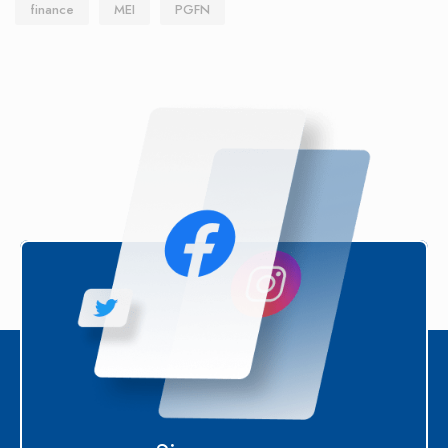
finance
MEI
PGFN