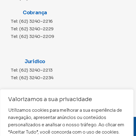
Cobrança
Tel: (62) 3240-2216
Tel: (62) 3240-2229
Tel: (62) 3240-2209
Jurídico
Tel: (62) 3240-2213
Tel: (62) 3240-2234
Comunicação
Valorizamos a sua privacidade
Tel: (62) 3240-2230
Utilizamos cookies para melhorar a sua experiência de
navegação, apresentar anúncios ou conteúdos
personalizados e analisar o nosso tráfego. Ao clicar em
CNPJ: 01.015.676/0001-11
“Aceitar Tudo”, você concorda com o uso de cookies.
Conselho Regional de Contabilidade de Goiás 2022 –