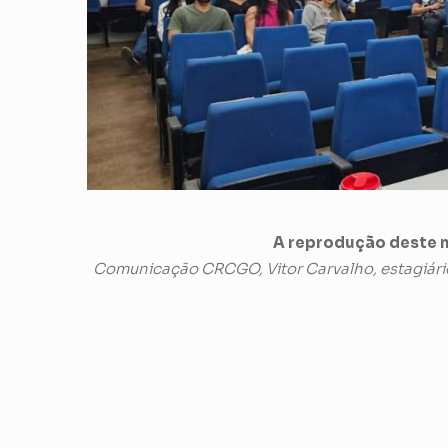
A reprodução deste m
Comunicação CRCGO, Vitor Carvalho, estagiári