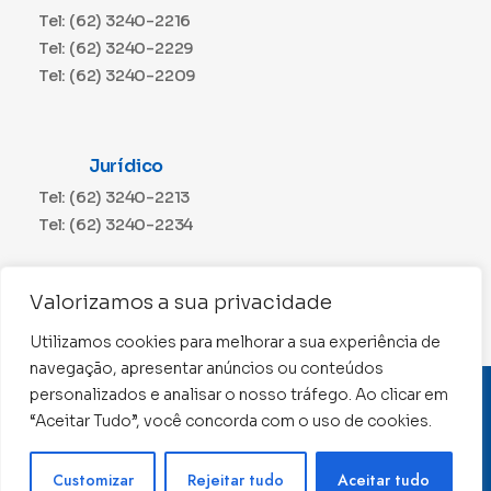
Tel: (62) 3240-2216
Tel: (62) 3240-2229
Tel: (62) 3240-2209
Jurídico
Tel: (62) 3240-2213
Tel: (62) 3240-2234
Comunicação
Valorizamos a sua privacidade
Tel: (62) 3240-2230
Utilizamos cookies para melhorar a sua experiência de
navegação, apresentar anúncios ou conteúdos
personalizados e analisar o nosso tráfego. Ao clicar em
CNPJ: 01.015.676/0001-11
“Aceitar Tudo”, você concorda com o uso de cookies.
Conselho Regional de Contabilidade de Goiás 2022 –
Todos os direitos reservados
Precisa de ajuda ?
Customizar
Rejeitar tudo
Aceitar tudo