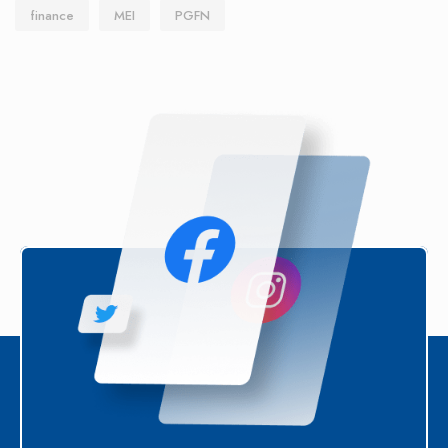
finance
MEI
PGFN