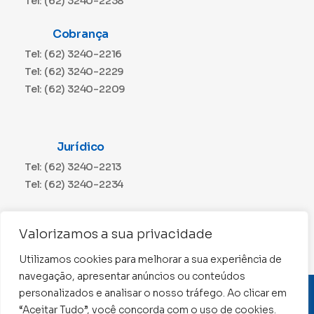
Tel: (62) 3240-2238
Cobrança
Tel: (62) 3240-2216
Tel: (62) 3240-2229
Tel: (62) 3240-2209
Jurídico
Tel: (62) 3240-2213
Tel: (62) 3240-2234
Comunicação
Valorizamos a sua privacidade
Tel: (62) 3240-2230
Utilizamos cookies para melhorar a sua experiência de
navegação, apresentar anúncios ou conteúdos
personalizados e analisar o nosso tráfego. Ao clicar em
CNPJ: 01.015.676/0001-11
“Aceitar Tudo”, você concorda com o uso de cookies.