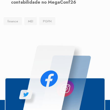
contabilidade no MegaConf26
finance
MEI
PGFN