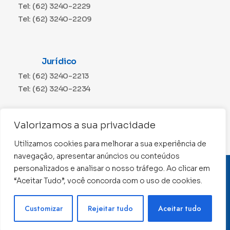
Tel: (62) 3240-2229
Tel: (62) 3240-2209
Jurídico
Tel: (62) 3240-2213
Tel: (62) 3240-2234
Comunicação
Valorizamos a sua privacidade
Tel: (62) 3240-2230
Utilizamos cookies para melhorar a sua experiência de
navegação, apresentar anúncios ou conteúdos
personalizados e analisar o nosso tráfego. Ao clicar em
CNPJ: 01.015.676/0001-11
“Aceitar Tudo”, você concorda com o uso de cookies.
Conselho Regional de Contabilidade de Goiás 2022 –
Todos os direitos reservados
Precisa de ajuda ?
Customizar
Rejeitar tudo
Aceitar tudo
Desenvolvido por: