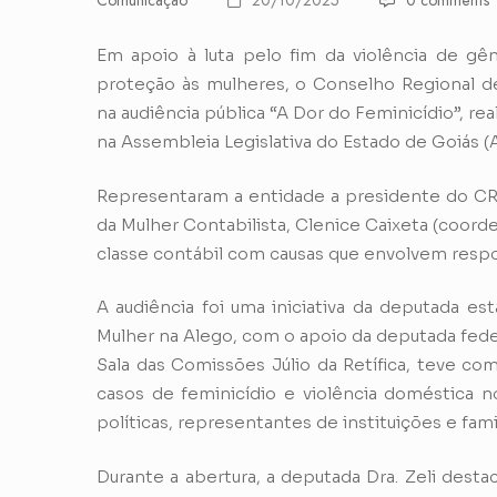
Comunicação
20/10/2025
0 comments
Em apoio à luta pelo fim da violência de gên
proteção às mulheres, o Conselho Regional 
na audiência pública “A Dor do Feminicídio”, rea
na Assembleia Legislativa do Estado de Goiás (A
Representaram a entidade a presidente do C
da Mulher Contabilista, Clenice Caixeta (coord
classe contábil com causas que envolvem respon
A audiência foi uma iniciativa da deputada esta
Mulher na Alego, com o apoio da deputada federa
Sala das Comissões Júlio da Retífica, teve c
casos de feminicídio e violência doméstica no
políticas, representantes de instituições e fami
Durante a abertura, a deputada Dra. Zeli dest