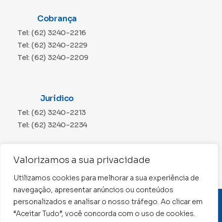
Cobrança
Tel: (62) 3240-2216
Tel: (62) 3240-2229
Tel: (62) 3240-2209
Jurídico
Tel: (62) 3240-2213
Tel: (62) 3240-2234
Comunicação
Valorizamos a sua privacidade
Tel: (62) 3240-2230
Utilizamos cookies para melhorar a sua experiência de
navegação, apresentar anúncios ou conteúdos
personalizados e analisar o nosso tráfego. Ao clicar em
CNPJ: 01.015.676/0001-11
“Aceitar Tudo”, você concorda com o uso de cookies.
Conselho Regional de Contabilidade de Goiás 2022 –