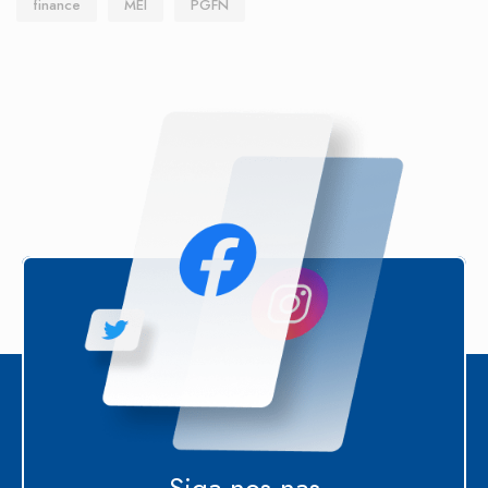
finance
MEI
PGFN