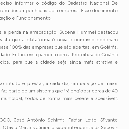
preciso informar o código do Cadastro Nacional De
 serem desempenhadas pela empresa. Esse documento
ização e Funcionamento.
as e perda na arrecadação, Sucena Hummel destacou
vista que a plataforma é nova e com isso poderiam
uase 100% das empresas que são abertas, em Goiânia,
dade. Então, essa parceria com a Prefeitura de Goiânia
os, para que a cidade seja ainda mais atrativa e
so intuito é prestar, a cada dia, um serviço de maior
 faz parte de um sistema que irá englobar cerca de 40
municipal, todos de forma mais célere e acessível”,
GO, José Antônio Schimit, Fabian Leite, Silvante
o, Otávio Martins Júnior, o superintendente da Secovi-