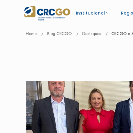
Institucional
Regis
Home
Blog CRCGO
Destaques
CRCGO e Se