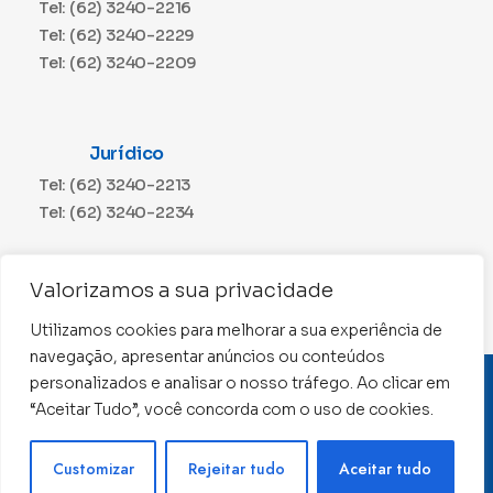
Tel: (62) 3240-2216
Tel: (62) 3240-2229
Tel: (62) 3240-2209
Jurídico
Tel: (62) 3240-2213
Tel: (62) 3240-2234
Comunicação
Valorizamos a sua privacidade
Tel: (62) 3240-2230
Utilizamos cookies para melhorar a sua experiência de
navegação, apresentar anúncios ou conteúdos
personalizados e analisar o nosso tráfego. Ao clicar em
CNPJ: 01.015.676/0001-11
“Aceitar Tudo”, você concorda com o uso de cookies.
Conselho Regional de Contabilidade de Goiás 2022 –
Todos os direitos reservados
Precisa de ajuda ?
Customizar
Rejeitar tudo
Aceitar tudo
Desenvolvido por: