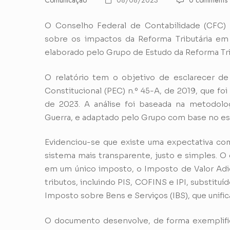
Comunicação
08/08/2023
0 comments
O Conselho Federal de Contabilidade (CFC) d
sobre os impactos da Reforma Tributária em
elaborado pelo Grupo de Estudo da Reforma Trib
O relatório tem o objetivo de esclarecer d
Constitucional (PEC) n.º 45-A, de 2019, que f
de 2023. A análise foi baseada na metodolog
Guerra, e adaptado pelo Grupo com base no est
Evidenciou-se que existe uma expectativa com
sistema mais transparente, justo e simples. O
em um único imposto, o Imposto de Valor Adici
tributos, incluindo PIS, COFINS e IPI, substitu
Imposto sobre Bens e Serviços (IBS), que unific
O documento desenvolve, de forma exemplificat