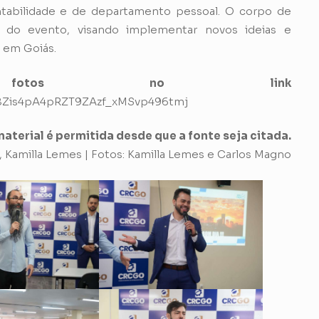
ontabilidade e de departamento pessoal. O corpo de
 do evento, visando implementar novos ideias e
l em Goiás.
fotos no link
1IoE8Zis4pA4pRZT9ZAzf_xMSvp496tmj
aterial é permitida desde que a fonte seja citada.
amilla Lemes | Fotos: Kamilla Lemes e Carlos Magno