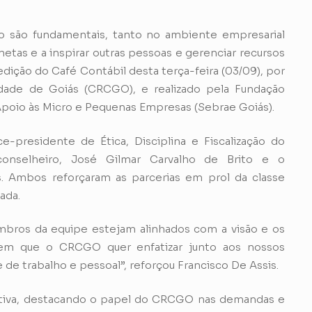
o são fundamentais, tanto no ambiente empresarial
metas e a inspirar outras pessoas e gerenciar recursos
edição do Café Contábil desta terça-feira (03/09), por
idade de Goiás (CRCGO), e realizado pela Fundação
 Apoio às Micro e Pequenas Empresas (Sebrae Goiás).
e-presidente de Ética, Disciplina e Fiscalização do
onselheiro, José Gilmar Carvalho de Brito e o
s. Ambos reforçaram as parcerias em prol da classe
ada.
bros da equipe estejam alinhados com a visão e os
 em que o CRCGO quer enfatizar junto aos nossos
de trabalho e pessoal”, reforçou Francisco De Assis.
cativa, destacando o papel do CRCGO nas demandas e