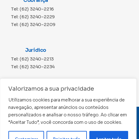
Cobrança
Tel: (62) 3240-2216
Tel: (62) 3240-2229
Tel: (62) 3240-2209
Jurídico
Tel: (62) 3240-2213
Tel: (62) 3240-2234
Comunicação
Valorizamos a sua privacidade
Tel: (62) 3240-2230
Utilizamos cookies para melhorar a sua experiência de
navegação, apresentar anúncios ou conteúdos
personalizados e analisar o nosso tráfego. Ao clicar em
CNPJ: 01.015.676/0001-11
“Aceitar Tudo”, você concorda com o uso de cookies.
Conselho Regional de Contabilidade de Goiás 2022 –
Todos os direitos reservados
Precisa de ajuda ?