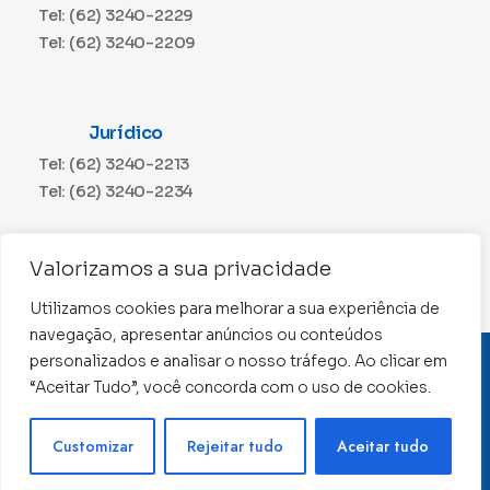
Tel: (62) 3240-2229
Tel: (62) 3240-2209
Jurídico
Tel: (62) 3240-2213
Tel: (62) 3240-2234
Comunicação
Valorizamos a sua privacidade
Tel: (62) 3240-2230
Utilizamos cookies para melhorar a sua experiência de
navegação, apresentar anúncios ou conteúdos
personalizados e analisar o nosso tráfego. Ao clicar em
CNPJ: 01.015.676/0001-11
“Aceitar Tudo”, você concorda com o uso de cookies.
Conselho Regional de Contabilidade de Goiás 2022 –
Todos os direitos reservados
Precisa de ajuda ?
Customizar
Rejeitar tudo
Aceitar tudo
Desenvolvido por: