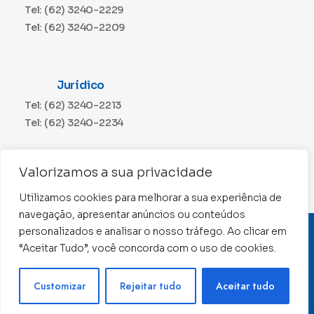
Tel: (62) 3240-2229
Tel: (62) 3240-2209
Jurídico
Tel: (62) 3240-2213
Tel: (62) 3240-2234
Comunicação
Valorizamos a sua privacidade
Tel: (62) 3240-2230
Utilizamos cookies para melhorar a sua experiência de
navegação, apresentar anúncios ou conteúdos
personalizados e analisar o nosso tráfego. Ao clicar em
CNPJ: 01.015.676/0001-11
“Aceitar Tudo”, você concorda com o uso de cookies.
Conselho Regional de Contabilidade de Goiás 2022 –
Todos os direitos reservados
Precisa de ajuda ?
Customizar
Rejeitar tudo
Aceitar tudo
Desenvolvido por: