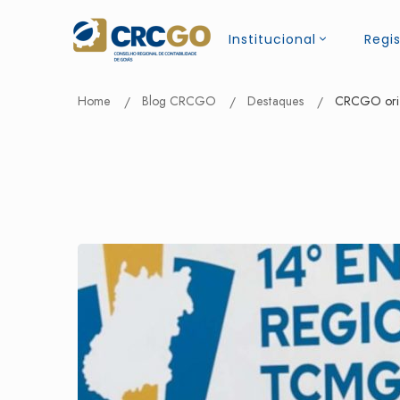
Institucional
Regis
Home
Blog CRCGO
Destaques
CRCGO orie